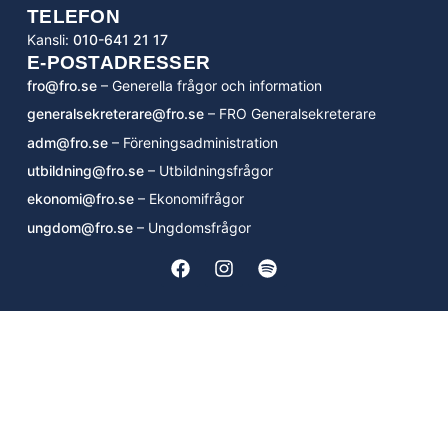
TELEFON
Kansli:
010-641 21 17
E-POSTADRESSER
fro@fro.se
– Generella frågor och information
generalsekreterare@fro.se
– FRO Generalsekreterare
adm@fro.se
– Föreningsadministration
utbildning@fro.se
– Utbildningsfrågor
ekonomi@fro.se
– Ekonomifrågor
ungdom@fro.se
– Ungdomsfrågor