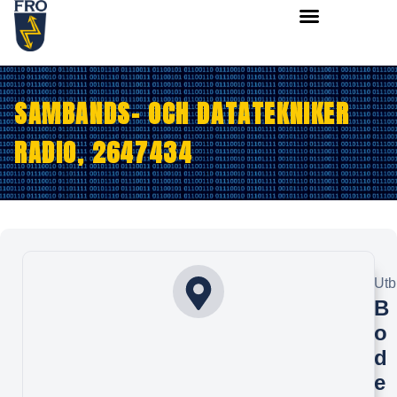
SAMBANDS- OCH DATATEKNIKER
RADIO, 2647434
Utb
B
o
d
e