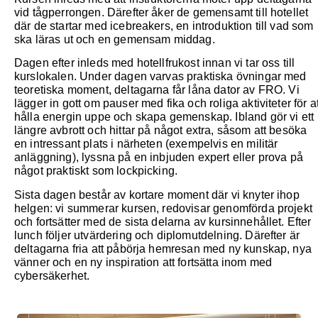
vid tågperrongen. Därefter åker de gemensamt till hotellet
där de startar med icebreakers, en introduktion till vad som
ska läras ut och en gemensam middag.
Dagen efter inleds med hotellfrukost innan vi tar oss till
kurslokalen. Under dagen varvas praktiska övningar med
teoretiska moment, deltagarna får låna dator av FRO. Vi
lägger in gott om pauser med fika och roliga aktiviteter för at
hålla energin uppe och skapa gemenskap. Ibland gör vi ett
längre avbrott och hittar på något extra, såsom att besöka
en intressant plats i närheten (exempelvis en militär
anläggning), lyssna på en inbjuden expert eller prova på
något praktiskt som lockpicking.
Sista dagen består av kortare moment där vi knyter ihop
helgen: vi summerar kursen, redovisar genomförda projekt
och fortsätter med de sista delarna av kursinnehållet. Efter
lunch följer utvärdering och diplomutdelning. Därefter är
deltagarna fria att påbörja hemresan med ny kunskap, nya
vänner och en ny inspiration att fortsätta inom med
cybersäkerhet.