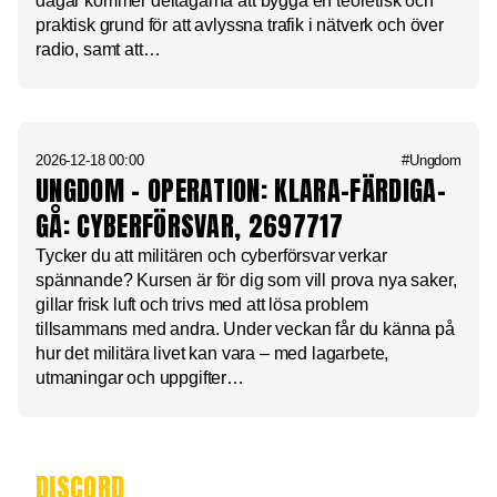
dagar kommer deltagarna att bygga en teoretisk och
praktisk grund för att avlyssna trafik i nätverk och över
radio, samt att…
2026-12-18 00:00
#Ungdom
UNGDOM – OPERATION: KLARA-FÄRDIGA-
GÅ: CYBERFÖRSVAR, 2697717
Tycker du att militären och cyberförsvar verkar
spännande? Kursen är för dig som vill prova nya saker,
gillar frisk luft och trivs med att lösa problem
tillsammans med andra. Under veckan får du känna på
hur det militära livet kan vara – med lagarbete,
utmaningar och uppgifter…
DISCORD