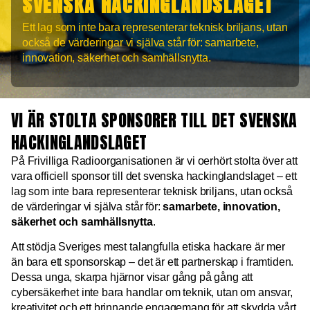
SVENSKA HACKINGLANDSLAGET
Ett lag som inte bara representerar teknisk briljans, utan
också de värderingar vi själva står för: samarbete,
innovation, säkerhet och samhällsnytta.
VI ÄR STOLTA SPONSORER TILL DET SVENSKA
HACKINGLANDSLAGET
På Frivilliga Radioorganisationen är vi oerhört stolta över att
vara officiell sponsor till det svenska hackinglandslaget – ett
lag som inte bara representerar teknisk briljans, utan också
de värderingar vi själva står för:
samarbete, innovation,
säkerhet och samhällsnytta
.
Att stödja Sveriges mest talangfulla etiska hackare är mer
än bara ett sponsorskap – det är ett partnerskap i framtiden.
Dessa unga, skarpa hjärnor visar gång på gång att
cybersäkerhet inte bara handlar om teknik, utan om ansvar,
kreativitet och ett brinnande engagemang för att skydda vårt