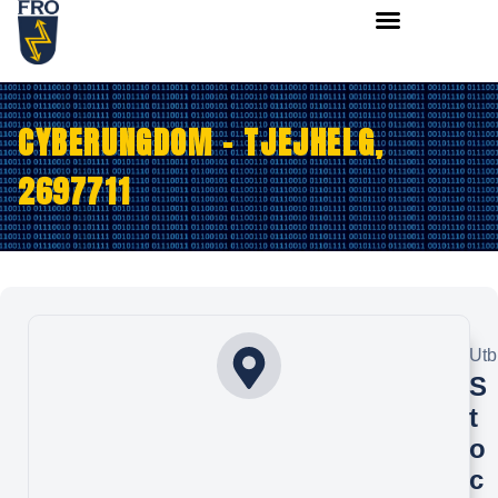
CYBERUNGDOM – TJEJHELG,
2697711
Utb
S
t
o
c