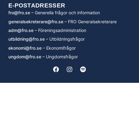
E-POSTADRESSER
fro@fro.se
– Generella frågor och information
generalsekreterare@fro.se
– FRO Generalsekreterare
adm@fro.se
– Föreningsadministration
utbildning@fro.se
– Utbildningsfrågor
ekonomi@fro.se
– Ekonomifrågor
ungdom@fro.se
– Ungdomsfrågor