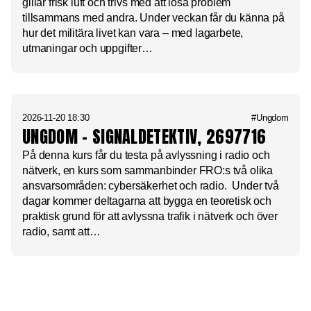
gillar frisk luft och trivs med att lösa problem
tillsammans med andra. Under veckan får du känna på
hur det militära livet kan vara – med lagarbete,
utmaningar och uppgifter…
2026-11-20 18:30
#Ungdom
UNGDOM – SIGNALDETEKTIV, 2697716
På denna kurs får du testa på avlyssning i radio och
nätverk, en kurs som sammanbinder FRO:s två olika
ansvarsområden: cybersäkerhet och radio. Under två
dagar kommer deltagarna att bygga en teoretisk och
praktisk grund för att avlyssna trafik i nätverk och över
radio, samt att…