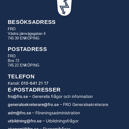
BESÖKSADRESS
FRO
Västra järnvägsgatan 4
745 39 ENKÖPING
POSTADRESS
FRO
Box 72
745 22 ENKÖPING
TELEFON
Kansli:
010-641 21 17
E-POSTADRESSER
fro@fro.se
– Generella frågor och information
generalsekreterare@fro.se
– FRO Generalsekreterare
adm@fro.se
– Föreningsadministration
utbildning@fro.se
– Utbildningsfrågor
ekonomi@fro.se
– Ekonomifrågor