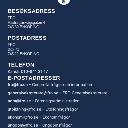
BESÖKSADRESS
FRO
Västra järnvägsgatan 4
745 39 ENKÖPING
POSTADRESS
FRO
Box 72
745 22 ENKÖPING
TELEFON
Kansli:
010-641 21 17
E-POSTADRESSER
fro@fro.se
– Generella frågor och information
generalsekreterare@fro.se
– FRO Generalsekreterare
adm@fro.se
– Föreningsadministration
utbildning@fro.se
– Utbildningsfrågor
ekonomi@fro.se
– Ekonomifrågor
ungdom@fro.se
– Ungdomsfrågor