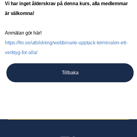
Vi har inget ålderskrav på denna kurs, alla medlemmar
är välkomna!
Anmälan gör här!
https://fro.se/utbildning/webbinarie-upptack-terminalen-ett-
verktyg-for-alla/
Tillbaka