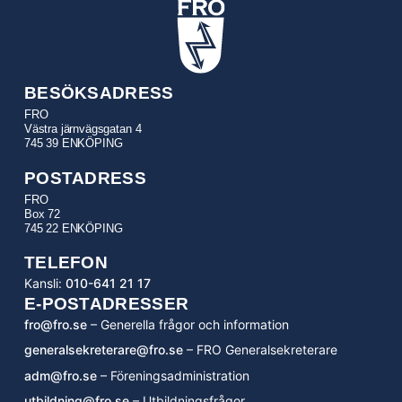
BESÖKSADRESS
FRO
Västra järnvägsgatan 4
745 39 ENKÖPING
POSTADRESS
FRO
Box 72
745 22 ENKÖPING
TELEFON
Kansli:
010-641 21 17
E-POSTADRESSER
fro@fro.se
– Generella frågor och information
generalsekreterare@fro.se
– FRO Generalsekreterare
adm@fro.se
– Föreningsadministration
utbildning@fro.se
– Utbildningsfrågor