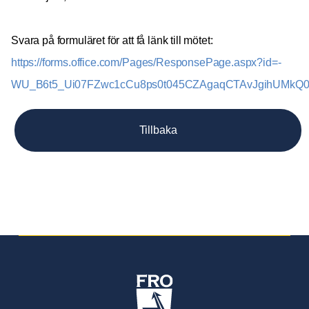
Svara på formuläret för att få länk till mötet:
https://forms.office.com/Pages/ResponsePage.aspx?id=-
WU_B6t5_Ui07FZwc1cCu8ps0t045CZAgaqCTAvJgihUMk
Tillbaka