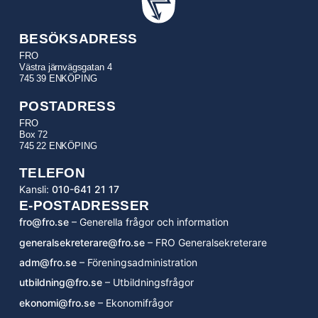
BESÖKSADRESS
FRO
Västra järnvägsgatan 4
745 39 ENKÖPING
POSTADRESS
FRO
Box 72
745 22 ENKÖPING
TELEFON
Kansli:
010-641 21 17
E-POSTADRESSER
fro@fro.se
– Generella frågor och information
generalsekreterare@fro.se
– FRO Generalsekreterare
adm@fro.se
– Föreningsadministration
utbildning@fro.se
– Utbildningsfrågor
ekonomi@fro.se
– Ekonomifrågor