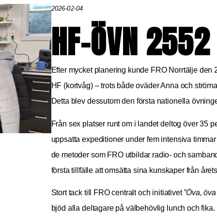
2026-02-04
HF-ÖVN 2552
Efter mycket planering kunde FRO Norrtälje den 
HF (kortvåg) – trots både oväder Anna och ströma
Detta blev dessutom den första nationella övninge
Från sex platser runt om i landet deltog över 35
uppsatta expeditioner under fem intensiva timmar f
de metoder som FRO utbildar radio- och sambands-
första tillfälle att omsätta sina kunskaper från året
Stort tack till FRO centralt och initiativet
”Öva, öva
bjöd alla deltagare på välbehövlig lunch och fika.