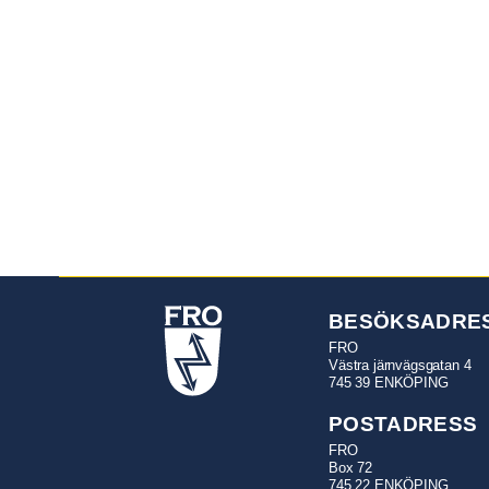
BESÖKSADRE
FRO
Västra järnvägsgatan 4
745 39 ENKÖPING
POSTADRESS
FRO
Box 72
745 22 ENKÖPING