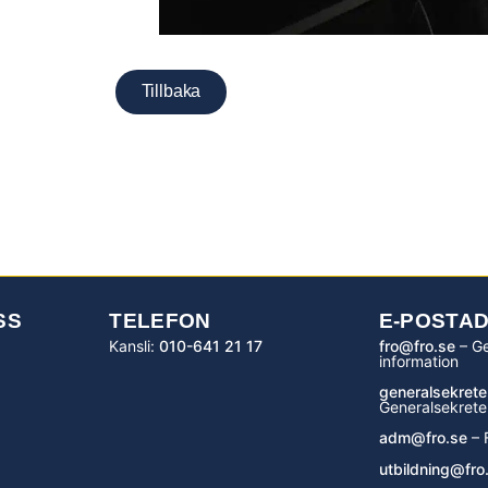
Tillbaka
SS
TELEFON
E-POSTA
Kansli:
010-641 21 17
fro@fro.se
– Ge
information
generalsekrete
Generalsekrete
adm@fro.se
– 
utbildning@fro