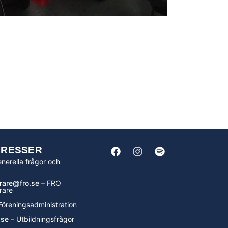
DRESSER
nerella frågor och
rare@fro.se
– FRO
rare
Föreningsadministration
.se
– Utbildningsfrågor