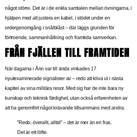
något större. Det är i de enkla samtalen mellan övningarna, i
hjälpen med att justera en kabel, i stödet under en
ordergenomgång i snålblåst – där läggs grunden för
förtroende, sammanhållning och framtida samverkan.
FRÅN FJÄLLEN TILL FRAMTIDEN
När dagarna i Ånn var till ända vinkades 17
nyutexaminerade signalister av – redo att kliva ut i nästa
kapitel av sina militära resor. Med sig har de inte bara ny
kunskap och teknisk färdighet, utan också erfarenheten av
att ha genomfört något krävande tillsammans med andra.
”Redo, överallt, alltid” – det är mer än en fras.
Det är ett löfte.