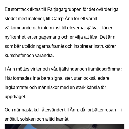
Ett stort tack riktas till Fältjagargruppen för det ovärderliga
stödet med materiel, till Camp Ånn för ett varmt
välkomnande och inte minst till eleverna själva – för er
nyfikenhet, ert engagemang och er vilja att lära. Det är ni
som bär utbildningarna framåt och inspirerar instruktörer,
kurschefer och varandra.
I Ånn möttes vinter och vår, fjällvindar och framtidsdrömmar.
Här formades inte bara signalister, utan också ledare,
lagkamrater och människor med en stark känsla för
uppdraget.
Och när nästa kull återvänder till Ånn, då fortsätter resan – i
snöfall, solsken och alltid framåt.