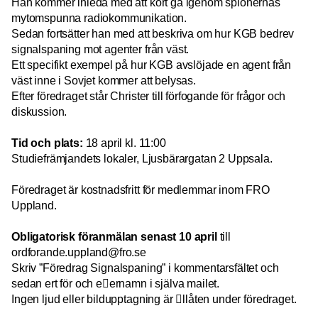
Han kommer inleda med att kort gå igenom spionernas
mytomspunna radiokommunikation.
Sedan fortsätter han med att beskriva om hur KGB bedrev
signalspaning mot agenter från väst.
Ett specifikt exempel på hur KGB avslöjade en agent från
väst inne i Sovjet kommer att belysas.
Efter föredraget står Christer till förfogande för frågor och
diskussion.
Tid och plats:
18 april kl. 11:00
Studiefrämjandets lokaler, Ljusbärargatan 2 Uppsala.
Föredraget är kostnadsfritt för medlemmar inom FRO
Uppland.
Obligatorisk föranmälan senast 10 april
till
ordforande.uppland@fro.se
Skriv ”Föredrag Signalspaning” i kommentarsfältet och
sedan ert för och e􀅌ernamn i själva mailet.
Ingen ljud eller bildupptagning är 􀆟llåten under föredraget.