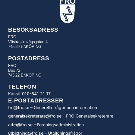
BESÖKSADRESS
FRO
Västra järnvägsgatan 4
745 39 ENKÖPING
POSTADRESS
FRO
Box 72
745 22 ENKÖPING
TELEFON
Kansli:
010-641 21 17
E-POSTADRESSER
fro@fro.se
– Generella frågor och information
generalsekreterare@fro.se
– FRO Generalsekreterare
adm@fro.se
– Föreningsadministration
utbildning@fro.se
– Utbildningsfrågor