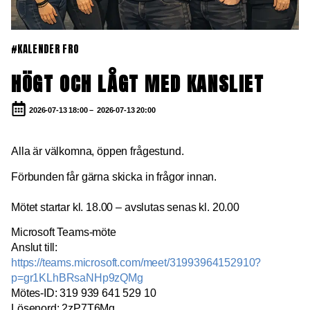
#KALENDER FRO
HÖGT OCH LÅGT MED KANSLIET
2026-07-13 18:00 –
2026-07-13 20:00
Alla är välkomna, öppen frågestund.
Förbunden får gärna skicka in frågor innan.
Mötet startar kl. 18.00 – avslutas senas kl. 20.00
Microsoft Teams-möte
Anslut till:
https://teams.microsoft.com/meet/31993964152910?
p=gr1KLhBRsaNHp9zQMg
Mötes-ID: 319 939 641 529 10
Lösenord: 2zP7T6Mq