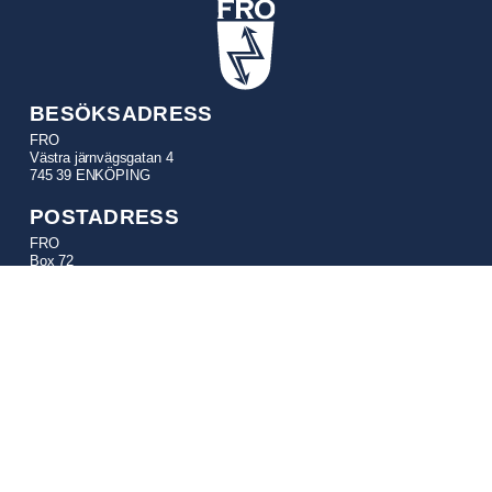
BESÖKSADRESS
FRO
Västra järnvägsgatan 4
745 39 ENKÖPING
POSTADRESS
FRO
Box 72
745 22 ENKÖPING
TELEFON
Kansli:
010-641 21 17
E-POSTADRESSER
fro@fro.se
– Generella frågor och information
generalsekreterare@fro.se
– FRO Generalsekreterare
adm@fro.se
– Föreningsadministration
utbildning@fro.se
– Utbildningsfrågor