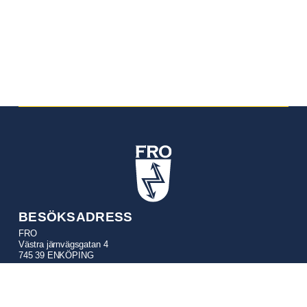
BESÖKSADRESS
FRO
Västra järnvägsgatan 4
745 39 ENKÖPING
POSTADRESS
FRO