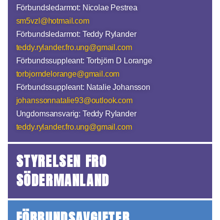
Förbundsledarmot: Nicolae Pestrea
sm5vzl@hotmail.com
Förbundsledarmot: Teddy Rylander
teddy.rylander.fro.ung@gmail.com
Förbundssuppleant: Torbjörn D Lorange
torbjorndelorange@gmail.com
Förbundssuppleant: Natalie Johansson
johanssonnatalie93@outlook.com
Ungdomsansvarig: Teddy Rylander
teddy.rylander.fro.ung@gmail.com
STYRELSEN FRO
SÖDERMANLAND
FÖRBUNDSAVGIFTER