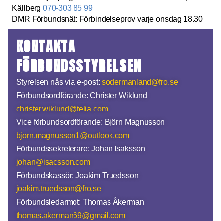
Källberg
070-303 85 99
DMR Förbundsnät: Förbindelseprov varje onsdag 18.30
KONTAKTA
FÖRBUNDSSTYRELSEN
Styrelsen nås via e-post:
sodermanland@fro.se
Förbundsordförande: Christer Wiklund
christer.wiklund@telia.com
Vice förbundsordförande: Björn Magnusson
bjorn.magnusson1@outlook.com
Förbundssekreterare: Johan Isaksson
johan@isacsson.com
Förbundskassör: Joakim Truedsson
joakim.truedsson@fro.se
Förbundsledarmot: Thomas Åkerman
thomas.akerman69@gmail.com