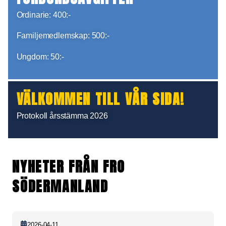
Ordinarie: 400:-
Familjemedlemskap: 500:-
Ungdom: 50:-
VÄLKOMMEN TILL VÅR SIDA!
Protokoll årsstämma 2026
NYHETER FRÅN FRO
SÖDERMANLAND
2026-04-11