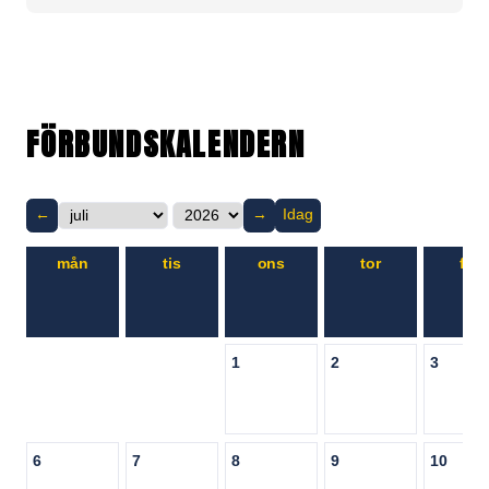
FÖRBUNDSKALENDERN
←
→
Idag
mån
tis
ons
tor
fre
1
2
3
6
7
8
9
10