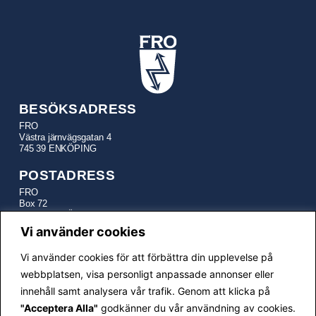
BESÖKSADRESS
FRO
Västra järnvägsgatan 4
745 39 ENKÖPING
POSTADRESS
FRO
Box 72
745 22 ENKÖPING
Vi använder cookies
TELEFON
Vi använder cookies för att förbättra din upplevelse på
Kansli:
010-641 21 17
E-POSTADRESSER
webbplatsen, visa personligt anpassade annonser eller
innehåll samt analysera vår trafik. Genom att klicka på
fro@fro.se
– Generella frågor och information
"Acceptera Alla"
godkänner du vår användning av cookies.
generalsekreterare@fro.se
– FRO Generalsekreterare