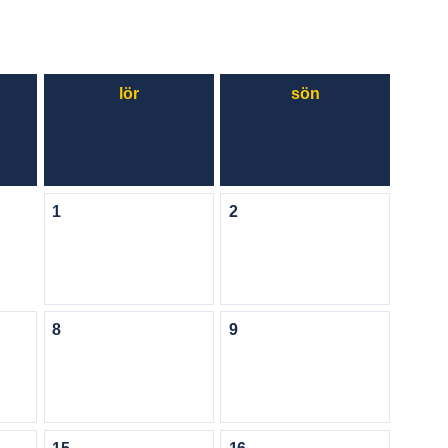
lör
sön
1
2
8
9