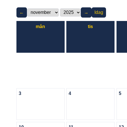
←
→
Idag
mån
tis
3
4
5