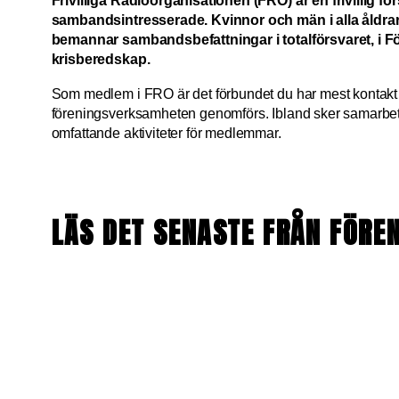
Frivilliga Radioorganisationen (FRO) är en frivillig f
sambandsintresserade. Kvinnor och män i alla åldrar 
bemannar sambandsbefattningar i totalförsvaret, i 
krisberedskap.
Som medlem i FRO är det förbundet du har mest kontakt
föreningsverksamheten genomförs. Ibland sker samarbet
omfattande aktiviteter för medlemmar.
LÄS DET SENASTE FRÅN FÖRE