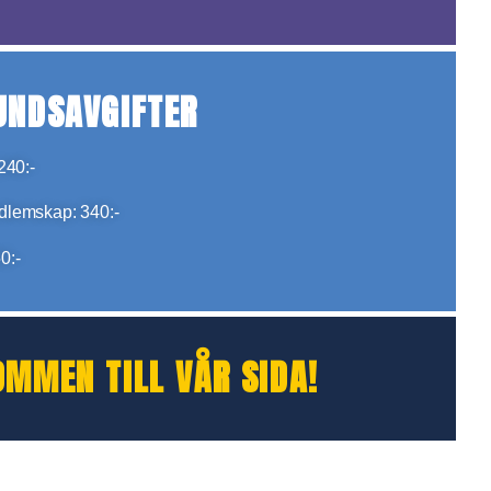
UNDSAVGIFTER
240:-
dlemskap:
340
:-
0:-
OMMEN TILL VÅR SIDA!