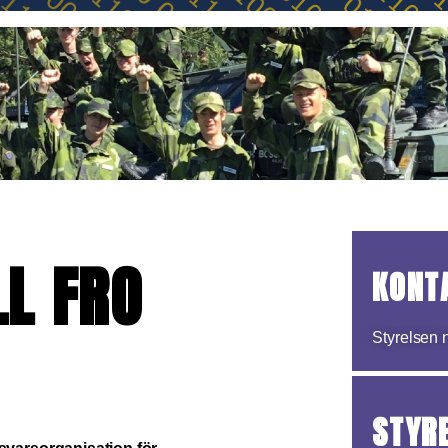
L FRO
KONT
Styrelsen 
STYR