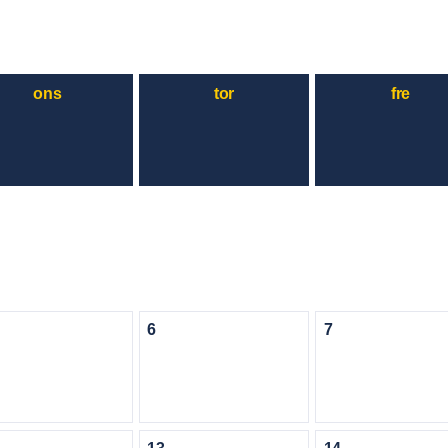
ons
tor
fre
6
7