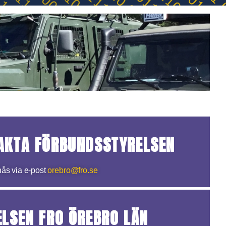
AKTA FÖRBUNDSSTYRELSEN
nås via e-post
orebro@fro.se
ELSEN FRO ÖREBRO LÄN