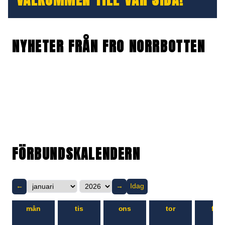
NYHETER FRÅN FRO NORRBOTTEN
FÖRBUNDSKALENDERN
←
→
Idag
mån
tis
ons
tor
fre