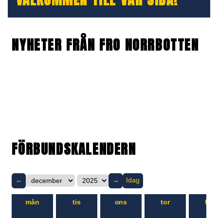
NYHETER FRÅN FRO NORRBOTTEN
FÖRBUNDSKALENDERN
←
→
Idag
mån
tis
ons
tor
fre