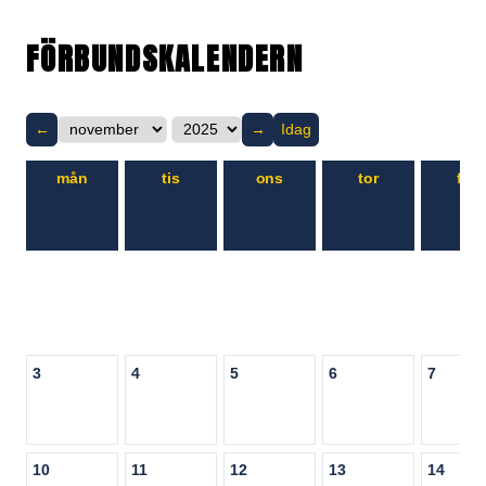
FÖRBUNDSKALENDERN
←
→
Idag
mån
tis
ons
tor
fre
3
4
5
6
7
10
11
12
13
14