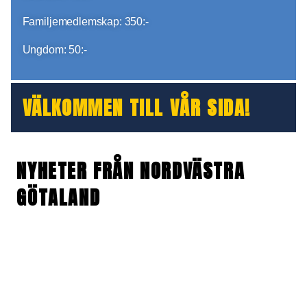
Familjemedlemskap: 350:-
Ungdom: 50:-
VÄLKOMMEN TILL VÅR SIDA!
NYHETER FRÅN NORDVÄSTRA
GÖTALAND