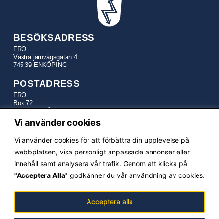
BESÖKSADRESS
FRO
Västra järnvägsgatan 4
745 39 ENKÖPING
POSTADRESS
FRO
Box 72
745 22 ENKÖPING
Vi använder cookies
TELEFON
Vi använder cookies för att förbättra din upplevelse på
Kansli:
010-641 21 17
E-POSTADRESSER
webbplatsen, visa personligt anpassade annonser eller
innehåll samt analysera vår trafik. Genom att klicka på
fro@fro.se
– Generella frågor och information
"Acceptera Alla"
godkänner du vår användning av cookies.
generalsekreterare@fro.se
– FRO Generalsekreterare
adm@fro.se
– Föreningsadministration
Acceptera alla
utbildning@fro.se
– Utbildningsfrågor
ekonomi@fro.se
– Ekonomifrågor