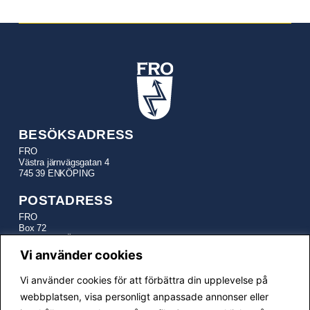
BESÖKSADRESS
FRO
Västra järnvägsgatan 4
745 39 ENKÖPING
POSTADRESS
FRO
Box 72
745 22 ENKÖPING
Vi använder cookies
TELEFON
Vi använder cookies för att förbättra din upplevelse på
Kansli:
010-641 21 17
E-POSTADRESSER
webbplatsen, visa personligt anpassade annonser eller