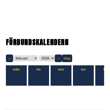
FÖRBUNDSKALENDERN
←
→
Idag
mån
tis
ons
tor
fre