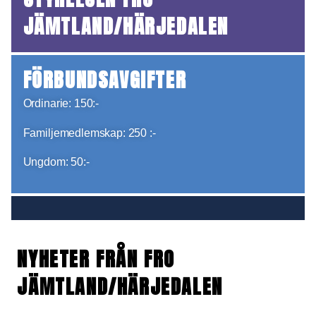
JÄMTLAND/HÄRJEDALEN
FÖRBUNDSAVGIFTER
Ordinarie: 150:-
Familjemedlemskap: 250 :-
Ungdom: 50:-
NYHETER FRÅN FRO
JÄMTLAND/HÄRJEDALEN