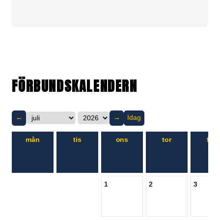
FÖRBUNDSKALENDERN
←
→
Idag
mån
tis
ons
tor
fre
1
2
3