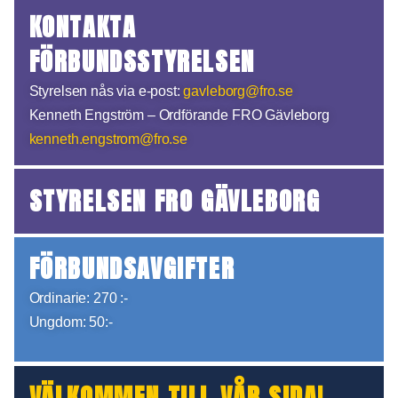
KONTAKTA
FÖRBUNDSSTYRELSEN
Styrelsen nås via e-post:
gavleborg@fro.se
Kenneth Engström – Ordförande FRO Gävleborg
kenneth.engstrom@fro.se
STYRELSEN FRO GÄVLEBORG
FÖRBUNDSAVGIFTER
Ordinarie: 270 :-
Ungdom: 50:-
VÄLKOMMEN TILL VÅR SIDA!