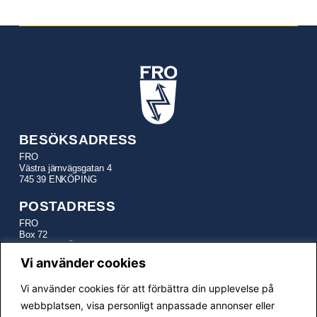
BESÖKSADRESS
FRO
Västra järnvägsgatan 4
745 39 ENKÖPING
POSTADRESS
FRO
Box 72
745 22 ENKÖPING
Vi använder cookies
TELEFON
Vi använder cookies för att förbättra din upplevelse på
Kansli:
010-641 21 17
E-POSTADRESSER
webbplatsen, visa personligt anpassade annonser eller