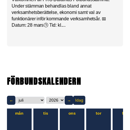
Under stämman behandlas bland annat
verksamhetsberättelse, ekonomi samt val av
funktionärer inför kommande verksamhetsår. 📅
Datum: 28 mars🕒 Tid: kl....
FÖRBUNDSKALENDERN
←
→
Idag
mån
tis
ons
tor
fre