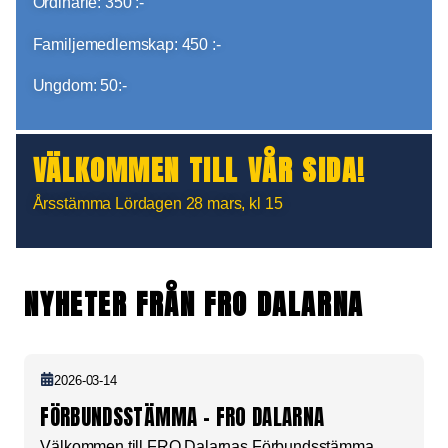
Ordinarie: 350 :-
Familjemedlemskap: 450 :-
Ungdom: 50:-
VÄLKOMMEN TILL VÅR SIDA!
Årsstämma Lördagen 28 mars, kl 15
NYHETER FRÅN FRO DALARNA
2026-03-14
FÖRBUNDSSTÄMMA – FRO DALARNA
Välkommen till FRO Dalarnas Förbundsstämma.