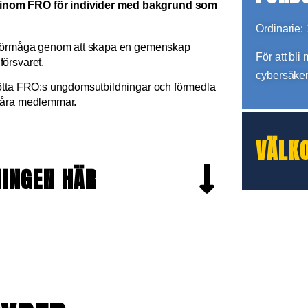
d inom FRO för individer med bakgrund som
Ordinarie: 
berförmåga genom att skapa en gemenskap
För att bli
försvaret.
cybersäke
stötta FRO:s ungdomsutbildningar och förmedla
 våra medlemmar.
VÄLK
NINGEN HÄR