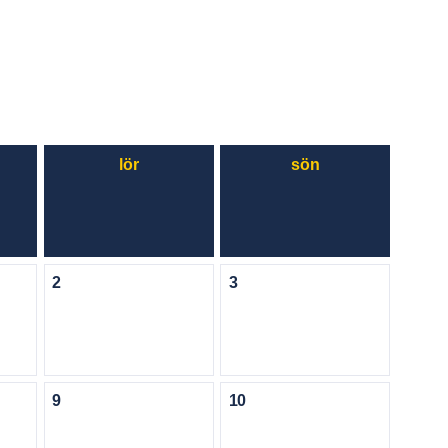
lör
sön
2
3
9
10