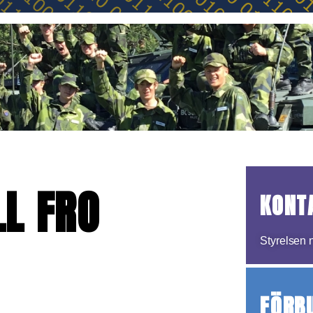
L FRO
KONT
Styrelsen n
FÖRB