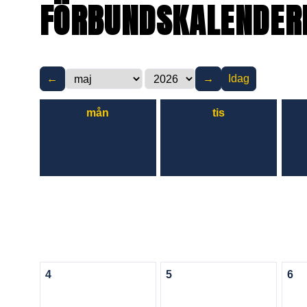
FÖRBUNDSKALENDER
←
→
Idag
mån
tis
4
5
6