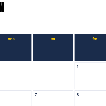
N
ons
tor
fre
1
7
8