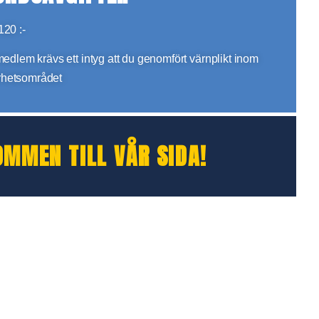
120 :-
 medlem krävs ett intyg att du genomfört värnplikt inom
rhetsområdet
OMMEN TILL VÅR SIDA!